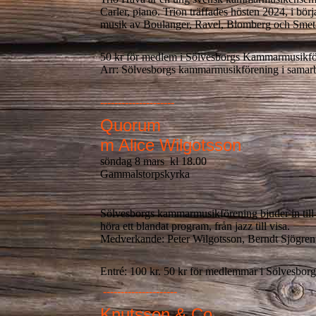
Carler, piano. Trion träffades hösten 2024, i b
musik av Boulanger, Ravel, Blomberg och Smet
50 kr för medlem i Sölvesborgs Kammarmusikför
Arr: Sölvesborgs kammarmusikförening i samar
---------------------
Quorum
m Alice Wilgotsson
söndag 8 mars kl 18.00
Gammalstorpskyrka
Sölvesborgs kammarmusikförening bjuder in till
höra ett blandat program, från jazz till visa.
Medverkande: Peter Wilgotsson, Berndt Sjögren,
Entré: 100 kr. 50 kr för medlemmar i Sölvesbo
---------------------
Knutsson & Co