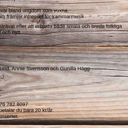
 såväl bland ungdom som vuxna.
t som främjar intresset för kammarmusik
strävat efter att erbjuda både smala och breda folkliga
och nytt.
a Lind, Annie Svensson och Gunilla Hägg
076 782 8097
etalar du bara 20 kr/år.
onserter.