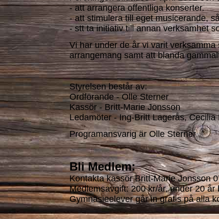
- att arrangera offentliga konserter.
- att stimulera till eget musicerande,
- stt ta initiativ till annan verksamhe
Vi har under de år vi varit verksamma 
arrangemang samt att blanda gammalt 
Styrelsen består av:
Ordförande - Olle Sterner
Kassör - Britt-Marie Jonsson
Ledamöter - Ing-Britt Lagerås, Cecili
Programansvarig är Olle Sterner
Bli Medlem:
Kontakta kassör Britt-Marie Jonsson 
Medlemsavgift: 200 kr/år, under 20 år b
Gymnasieelever går in gratis på alla k