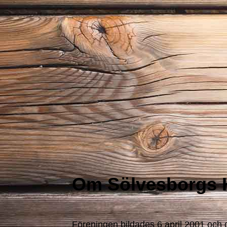
Om Sölvesborgs 
Föreningen bildades 6 april 2001 och d