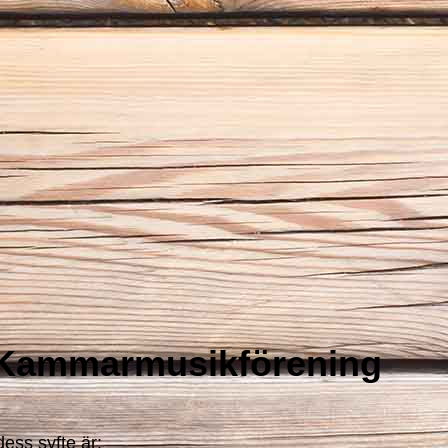
Kammarmusikförening
ess syfte är: