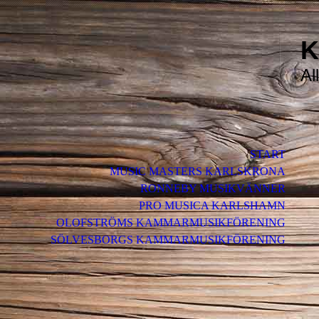
K
Al
START
MUSIC MASTERS KARLSKRONA
RONNEBY MUSIKVÄNNER
PRO MUSICA KARLSHAMN
OLOFSTRÖMS KAMMARMUSIKFÖRENING
SÖLVESBORGS KAMMARMUSIKFÖRENING