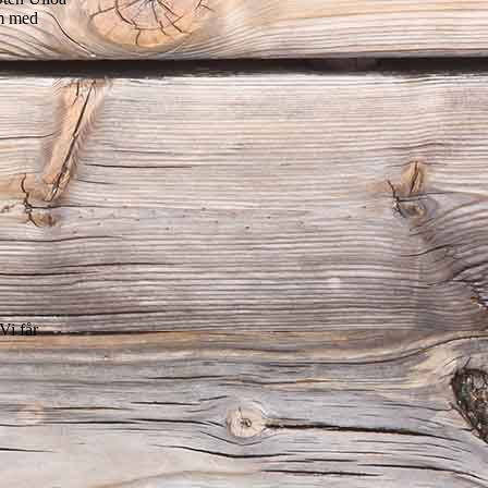
am med
Vi får