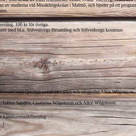
örjan av studierna vid Musikhögskolan i Malmö, och bjuder på ett progr
ana.
ening. 100 kr för övriga.
bete med bl.a. Sölvesborgs församling och Sölvesborgs kommun
 konsert med Quorum saxofonkvartett och sångsolist Alice Wilgotsson. 
 Tobias Sandén, Chatarina Wilgotsson och Alice Wilgotsson.
rgs kammarmusikförening