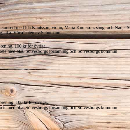
 konsert med Ida Knutsson, violin, Maria Knutsson, sång, och Nadja S
lag, bl.a. Vårsonaten av Schumann.
ening. 100 kr för övriga.
bete med bl.a. Sölvesborgs församling och Sölvesborgs kommun
ening. 100 kr för övriga.
bete med bl.a. Sölvesborgs församling och Sölvesborgs kommun