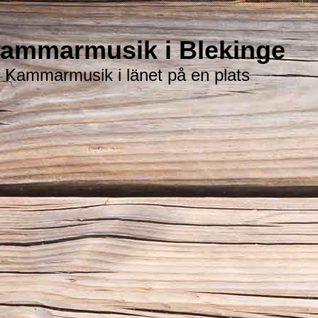
ammarmusik i Blekinge
l Kammarmusik i länet på en plats