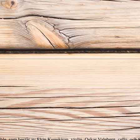
, som består av Ekin Kuzukiran, violin, Oskar Valeberg, cello, och 