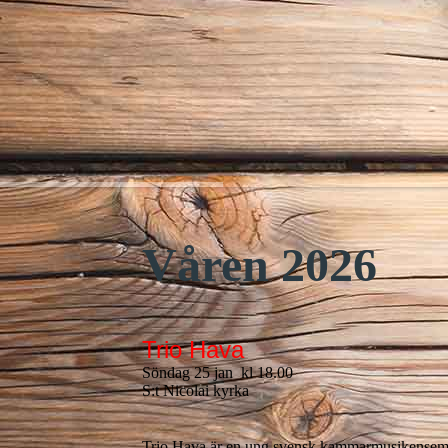
Våren 2026
Trio Hava
Söndag 25 jan kl 18.00
S:t Nicolai kyrka
Trio Hava är en ung svensk kammarmusikensemble