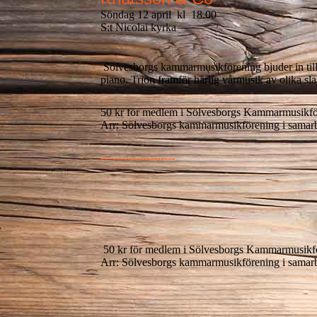
Söndag 12 april kl 18.00
S:t Nicolai kyrka
Sölvesborgs kammarmusikförening bjuder in till
piano. Trion framför härlig vårmusik av olika s
50 kr för medlem i Sölvesborgs Kammarmusikför
Arr: Sölvesborgs kammarmusikförening i samar
---------------------
50 kr för medlem i Sölvesborgs Kammarmusikför
Arr: Sölvesborgs kammarmusikförening i samar